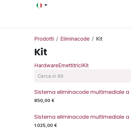
Passa al contenuto
Home
Prodotti
Assiste
Prodotti
Eliminacode
Kit
Kit
Hardware
Emettitrici
Kit
Sistema eliminacode multimediale a 2 
In offerta
850,00
€
Sistema eliminacode multimediale a 5 
In offerta
1.025,00
€