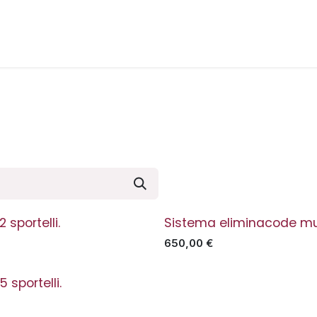
nza
Awards
Chi siamo
Contattaci
sportelli.
Sistema eliminacode mult
In offerta
650,00
€
sportelli.