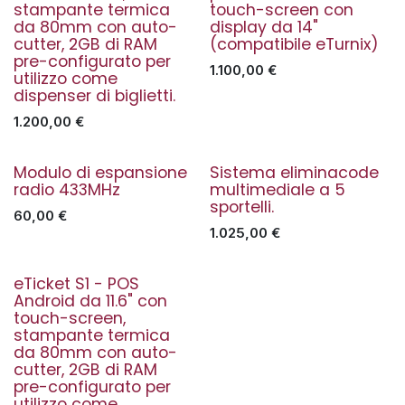
stampante termica
touch-screen con
da 80mm con auto-
display da 14"
cutter, 2GB di RAM
(compatibile eTurnix)
pre-configurato per
1.100,00
€
utilizzo come
dispenser di biglietti.
1.200,00
€
Modulo di espansione
Sistema eliminacode
In offerta
radio 433MHz
multimediale a 5
sportelli.
60,00
€
1.025,00
€
eTicket S1 - POS
Nuovo!
Android da 11.6" con
touch-screen,
stampante termica
da 80mm con auto-
cutter, 2GB di RAM
pre-configurato per
utilizzo come