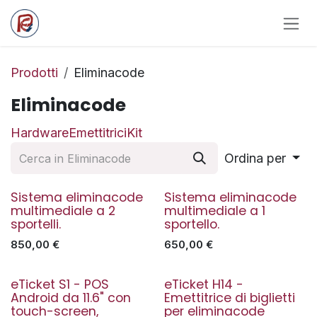
Passa al contenuto
Prodotti
Eliminacode
Eliminacode
Hardware
Emettitrici
Kit
Ordina per
Sistema eliminacode
Sistema eliminacode
In offerta
In offerta
multimediale a 2
multimediale a 1
sportelli.
sportello.
850,00
€
650,00
€
eTicket S1 - POS
eTicket H14 -
Nuovo!
Android da 11.6" con
Emettitrice di biglietti
touch-screen,
per eliminacode